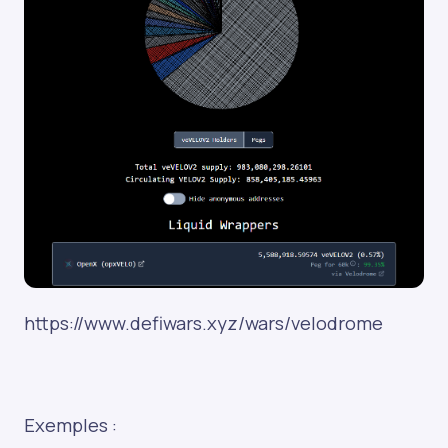
https://www.defiwars.xyz/wars/velodrome
Exemples :