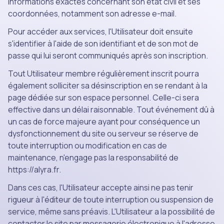
informations exactes concernant son état civil et ses
coordonnées, notamment son adresse e-mail.
Pour accéder aux services, l'Utilisateur doit ensuite
s'identifier à l'aide de son identifiant et de son mot de
passe qui lui seront communiqués après son inscription.
Tout Utilisateur membre régulièrement inscrit pourra
également solliciter sa désinscription en se rendant à la
page dédiée sur son espace personnel. Celle-ci sera
effective dans un délai raisonnable. Tout événement dû à
un cas de force majeure ayant pour conséquence un
dysfonctionnement du site ou serveur se réserve de
toute interruption ou modification en cas de
maintenance, n'engage pas la responsabilité de
https://alyra.fr.
Dans ces cas, l'Utilisateur accepte ainsi ne pas tenir
rigueur à l'éditeur de toute interruption ou suspension de
service, même sans préavis. L'Utilisateur a la possibilité de
contacter le site par messagerie électronique à l'adresse