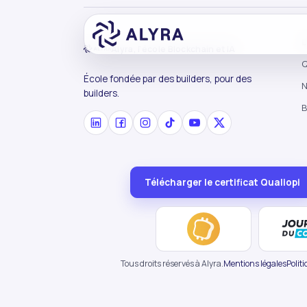
L
Alyra, l'école Blockchain et IA
Q
École fondée par des builders, pour des
N
builders.
B
Télécharger le certificat Qualiopi
Tous droits réservés à Alyra.
Mentions légales
Politi