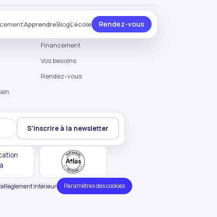
Rendez-vous
ncement
Apprendre
Blog
L'école
Aide
Financement
Vos besoins
Rendez-vous
ain
S'inscrire à la newsletter
Votre email
Paramètres des cookies
te
Règlement intérieur