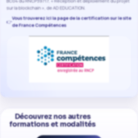
BC04 du RNCP39717, « Réception et déploiement du projet
sur la blockchain », de AD EDUCATION.
Vous trouverez ici la page de la certification sur le site
👉
de France Compétences
Découvrez nos autres
formations et modalités