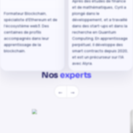
Après des études de finance
et de mathématiques, Cyril a
Formateur Blockchain,
plongé dans le
spécialiste d'Ethereum et de
développement, et a travaillé
l'écosystème web3. Des
dans des start-ups et dans la
centaines de profils
recherche en Quantum
accompagnés dans leur
Computing. En apprentissage
apprentissage de la
perpétuel, il développe des
blockchain.
smart contracts depuis 2020,
et est un précurseur sur l'IA
avec Alyra.
Nos
experts
←
→