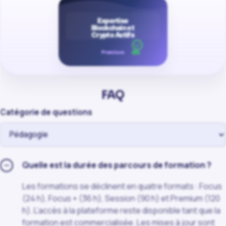
FAQ
Catégorie de questions
−
Quelle est la durée des parcours de formation ?
Les formations se déclinent en quatre formats : Focus
(24 h), Focus + (36 h), Session (90 h) et Premium (120
h). L’accès à la plateforme reste disponible tant que la
formation est commercialisée. Les mises à jour sont