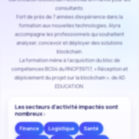
consultants.
Fort de près de 7 années d'expérience dans la
formation aux nouvelles technologies, Alyra
accompagne les professionnels qui souhaitent
analyser, concevoir et déployer des solutions
blockchain.
La formation mène à l’acquisition du bloc de
compétences BC04 du RNCP39717, « Réception et
déploiement du projet sur la blockchain », de AD
EDUCATION.
Les secteurs d'activité impactés sont
nombreux :
Finance
Logistique
Santé