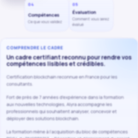
04
05
Évaluation
Compétences
Comment vous serez
Ce que vous validez
évalué
COMPRENDRE LE CADRE
Un cadre certifiant reconnu pour rendre vos
compétences lisibles et crédibles.
Certification blockchain reconnue en France pour les
consultants.
Fort de près de 7 années d'expérience dans la formation
aux nouvelles technologies, Alyra accompagne les
professionnels qui souhaitent analyser, concevoir et
déployer des solutions blockchain.
La formation mène à l’acquisition du bloc de compétences