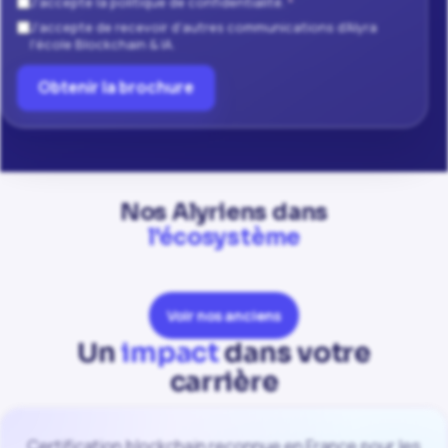
J'accepte la politique de confidentialité.
*
J'accepte de recevoir d'autres communications d'Alyra
l'école Blockchain & IA.
Obtenir la brochure
Nos Alyriens dans
l'écosystème
Voir nos anciens
Un
impact
dans votre
carrière
Certification blockchain reconnue en France pour les