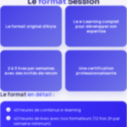
Le
format
Session
Le e-Learning complet
Le format original d'Alyra
pour développer son
expertise
2 à 3 lives par semaines
Une certification
avec des invités de renom
professionnalisante
Le format
en détail
:
40 heures de contenus e-learning
40 heures de lives avec nos formateurs (12 fois 2h par
semaine minimum)