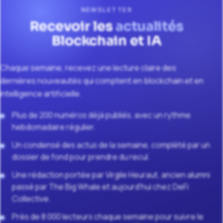
NEWSLETTER
Recevoir les
actualités
Blockchain et IA
Chaque semaine, recevez une lecture claire des
dernières nouveautés qui comptent en blockchain et en
intelligence artificielle.
Plus de 200 numéros déjà publiés, avec un rythme
hebdomadaire régulier.
Un condensé des actus de la semaine, complété par un
dossier de fond pour prendre du recul.
Une rédaction portée par Virgile Heuraut, ancien alumni
passé par The Big Whale et aujourd'hui chez DeFi
Collective.
Près de 8 000 lecteurs chaque semaine pour suivre le