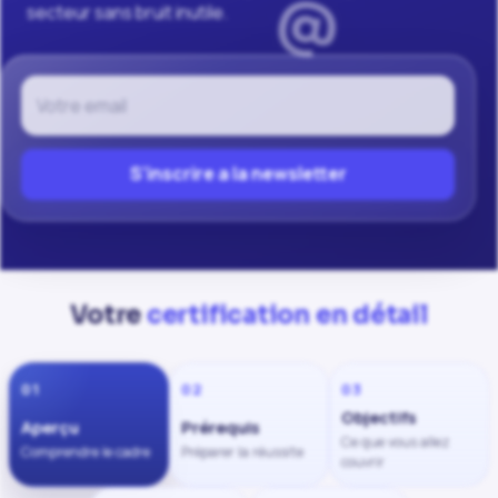
secteur sans bruit inutile.
Votre email
S'inscrire a la newsletter
Votre
certification en détail
01
02
03
Objectifs
Aperçu
Prérequis
Ce que vous allez
Comprendre le cadre
Préparer la réussite
couvrir