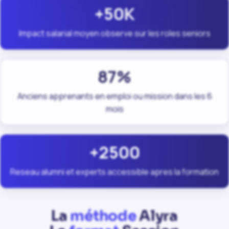
+50K
Impact salarial moyen observe sur les roles seniors
87%
Anciens apprenants en emploi ou mission dans les 6
mois
+2500
Reseau alumni et experts accessible apres la formation
La
méthode
Alyra