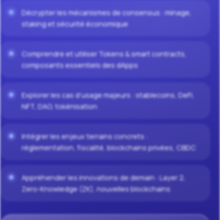
Décrypter les mécanismes de consensus : minage,
staking et sécurité économique
Comprendre et utiliser Tokens & smart contracts,
composants essentiels des dApps
Explorer les cas d’usage majeurs : stablecoins, DeFi,
NFT, DAO, tokénisation
Intégrer les enjeux terrains concrets :
réglementation, fiscalité, blockchains privées, CBDC
Appréhender les innovations de demain : Layer 2,
Zero-Knowledge (ZK), nouvelles blockchains