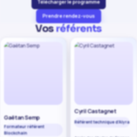
Télécharger le programme
Prendre rendez-vous
Vos
référents
Cyril Castagnet
Gaëtan Semp
Référent technique d'Alyra
Formateur référent
Blockchain