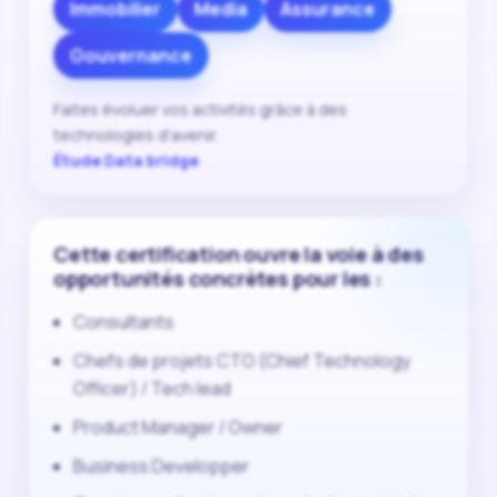
Immobilier
Media
Assurance
Gouvernance
Faites évoluer vos activités grâce à des
technologies d'avenir.
Étude Data bridge
Cette certification ouvre la voie à des
opportunités concrètes pour les :
Consultants
Chefs de projets CTO (Chief Technology
Officer) / Tech lead
Product Manager / Owner
Business Developper