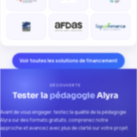
Voir toutes les solutions de financement
DÉCOUVERTE
Tester la
pédagogie
Alyra
Avant de vous engager, testez la qualité de la pédagogie
Alyra sur des formats gratuits, comprenez notre
approche et avancez avec plus de clarté sur votre projet.