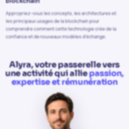
blockchain
Appropriez-vous les concepts, les architectures et
les principaux usages de la blockchain pour
comprendre comment cette technologie crée de la
confiance et de nouveaux modèles d'échange.
Alyra, votre passerelle vers
une activité qui allie
passion,
expertise et rémunération