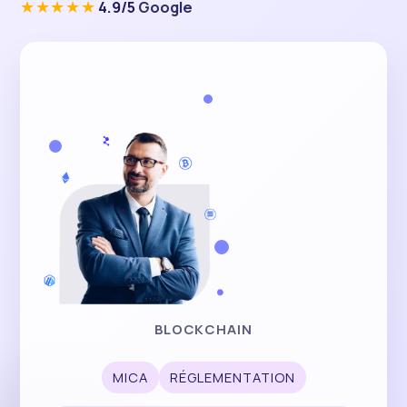
★★★★★
Excellent 4.9 sur 5 Trustpilot
et
4.9/5 Google
4.9/5
Google
BLOCKCHAIN
MICA
RÉGLEMENTATION