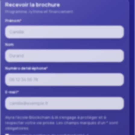
Site web
Recevoir la brochure
Programme, rythme et financement.
Prénom
*
Nom
Numéro de téléphone
*
E-mail
*
Alyra l'école Blockchain & IA s'engage à protéger et à
respecter votre vie privée. Les champs marqués d'un * sont
obligatoires.