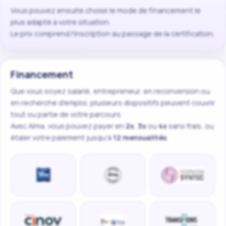
Vous pouvez ensuite choisir le mode de financement le
plus adapté à votre situation.
Le prix comprend l'inscription au passage de la certification.
Financement
Que vous soyez salarié, entrepreneur, en reconversion ou
en recherche d'emploi, plusieurs dispositifs peuvent couvrir
tout ou partie de votre parcours.
Avec Alma, vous pouvez payer en
2x
,
3x
ou
4x
sans frais, ou
étaler votre paiement jusqu'à
12 mensualités
.