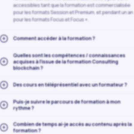
accessibles tant que la formation est commercialisée
pour les formats Session et Premium, et pendant un an
pour les formats Focus et Focus +.
+
Comment accéder à la formation ?
Quelles sont les compétences / connaissances
+
acquises à l’issue de la formation Consulting
blockchain ?
+
Des cours en téléprésentiel avec un formateur ?
Puis-je suivre le parcours de formation à mon
+
rythme ?
Combien de temps ai-je accès au contenu après la
+
formation ?