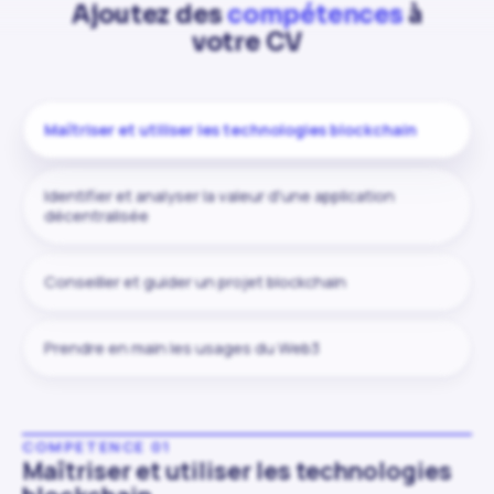
Ajoutez des
compétences
à
votre CV
Maîtriser et utiliser les technologies blockchain
Identifier et analyser la valeur d'une application
décentralisée
Conseiller et guider un projet blockchain
Prendre en main les usages du Web3
COMPETENCE 01
Maîtriser et utiliser les technologies