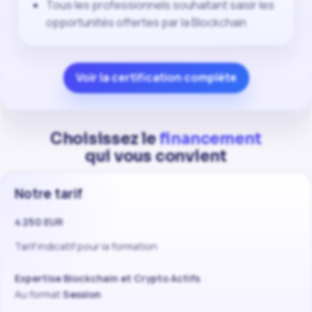
Tous les professionnels souhaitant saisir les
opportunités offertes par la Blockchain
Voir la certification complète
Choisissez le
financement
qui vous convient
Notre tarif
4 250 EUR
Tarif indicatif pour la formation
Expertise Blockchain et Crypto Actifs
.
Au format
Session