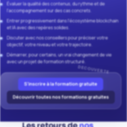
Évaluer la qualité des contenus, du rythme et de
l'accompagnement sur des cas concrets.
Entrer progressivement dans l'écosystème blockchain
et IA avec des repères solides.
Discuter avec nos conseillers pour préciser votre
objectif, votre niveau et votre trajectoire.
Démarrer, pour certains, un vrai changement de vie
avec un projet de formation structuré.
S'inscrire à la formation gratuite
Découvrir toutes nos formations gratuites
Les retours de
nos