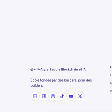
L
Alyra, l'école Blockchain et IA
Q
École fondée par des builders, pour des
N
builders.
B