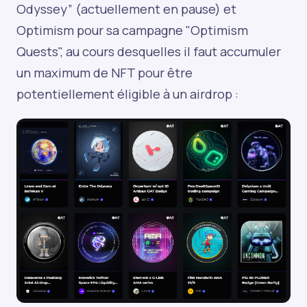
Odyssey” (actuellement en pause) et
Optimism pour sa campagne "Optimism
Quests", au cours desquelles il faut accumuler
un maximum de NFT pour être
potentiellement éligible à un airdrop :