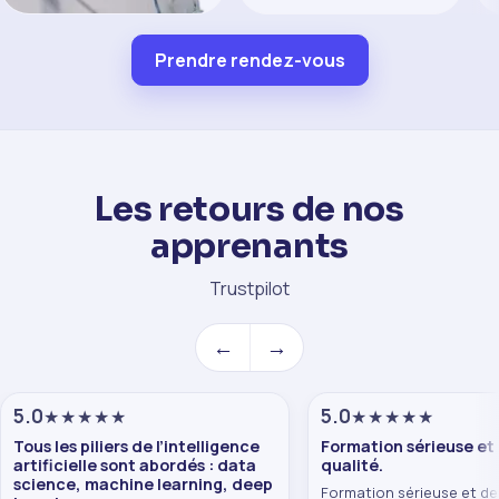
Gaëtan
in
Prendre rendez-vous
Semp
Formateur référent
Blockchain
Formateur Blockchain,
spécialiste d'Ethereum
Les retours de nos
et de l'écosystème
web3. Des centaines de
apprenants
profils accompagnés
dans leur apprentissage
de la blockchain.
Trustpilot
←
→
5
.0
5
.0
★★★★★
★★★★★
Tous les piliers de l’intelligence
Formation sérieuse et
artificielle sont abordés : data
qualité.
science, machine learning, deep
Formation sérieuse et d