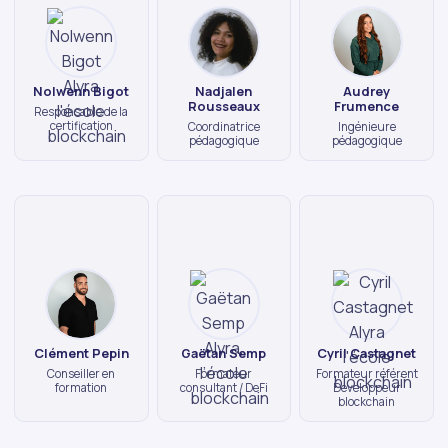
Nolwenn Bigot
Nadjalen
Audrey
Rousseaux
Frumence
Responsable de la
certification
Coordinatrice
Ingénieure
pédagogique
pédagogique
Clément Pepin
Gaëtan Semp
Cyril Castagnet
Conseiller en
Formateur
Formateur référent
formation
consultant / DeFi
Développeur
blockchain