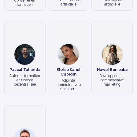
Conseiller en
artificielle
artificielle
formation
Pascal Tallarida
Eloïse Kanel
Nawel Ben baba
Cupidin
Auteur – formation
Développement
en finance
commercial et
Adjointe
décentralisée
marketing
administrative et
financière