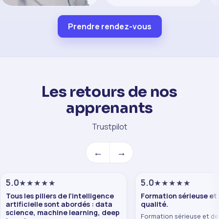
Gaëtan
in
Prendre rendez-vous
Semp
Formateur référent
Blockchain
Formateur Blockchain,
spécialiste d'Ethereum
Les retours de nos
et de l'écosystème
web3. Des centaines de
apprenants
profils accompagnés
dans leur apprentissage
de la blockchain.
Trustpilot
←
→
5
.0
5
.0
★★★★★
★★★★★
Tous les piliers de l’intelligence
Formation sérieuse et
artificielle sont abordés : data
qualité.
science, machine learning, deep
Formation sérieuse et d