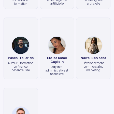
Conseiller en
artificielle
artificielle
formation
Pascal Tallarida
Eloïse Kanel
Nawel Ben baba
Cupidin
Auteur – formation
Développement
en finance
commercial et
Adjointe
décentralisée
marketing
administrative et
financière