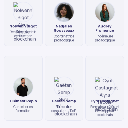
Nolwenn Bigot
Nadjalen
Audrey
Rousseaux
Frumence
Responsable de la
certification
Coordinatrice
Ingénieure
pédagogique
pédagogique
Clément Pepin
Gaëtan Semp
Cyril Castagnet
Conseiller en
Formateur
Formateur référent
formation
consultant / DeFi
Développeur
blockchain