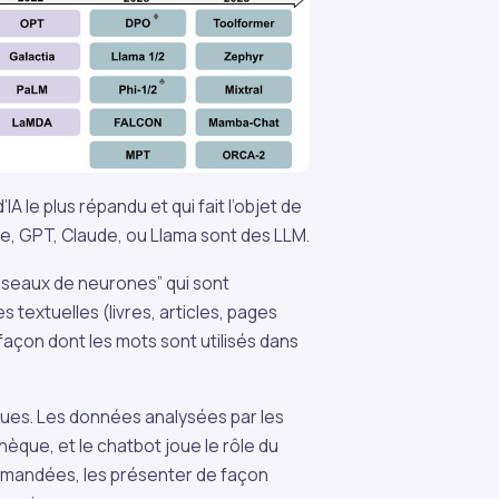
 le plus répandu et qui fait l’objet de
le, GPT, Claude, ou Llama sont des LLM.
éseaux de neurones” qui sont
textuelles (livres, articles, pages
façon dont les mots sont utilisés dans
ques. Les données analysées par les
hèque, et le chatbot joue le rôle du
demandées, les présenter de façon