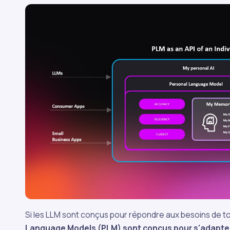
Si les LLM sont conçus pour répondre aux besoins de tou
Language Models (PLM) sont conçus pour s'adapter