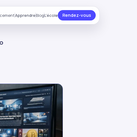
Rendez-vous
ncement
Apprendre
Blog
L'école
to