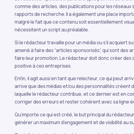
comme des articles, des publications pour les réseaux 
rapports de recherche. Il a également une place import
malgré le fait que ce contenu soit essentiellement visuel
nécessitent un script au préalable.
Si le rédacteur travaille pour un média ou s’il acquiert suf
amené à faire des “articles sponsorisés”, qui sont des a
faire leur promotion. Le rédacteur doit donc créer des art
positive à ces entreprises.
Enfin, il agit aussi en tant que relecteur, ce qui peut arrive
arrive que des médias et/ou des personnalités créent d
laquelle le rédacteur contribue, et ce dernier est en con
corriger des erreurs et rester cohérent avec sa ligne éd
Qu’importe ce qui est créé, le but principal du rédacteu
générer un maximum d’engagement et de visibilité au su