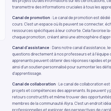
les projets ou des informations sur les certifications, c
transmettre des informations cruciales à tous les appre
Canal de promotion
: Le canal de promotion est dédié
cours. C'est un espace où ils peuvent se connecter, éc
ressources spécifiques à leur cohorte. Cela favorise la 
chaque promotion, créant ainsi une atmosphère d'appre
Canal d'assistance
: Dans notre canal d'assistance, 
questions directement à nos professeurs et à l'équipe d
apprenants peuvent obtenir des réponses rapides et pré
ainsi d'un soutien personnalisé pour surmonter les déf
d'apprentissage.
Canal de collaboration
: Le canal de collaboration es
projets et compétences des apprenants. Ils peuvent y pa
retours constructifs et même trouver des opportunités
membres de la communauté Alyra. C'est un endroit idéa
professionnelles et explorer des perspectives de carri