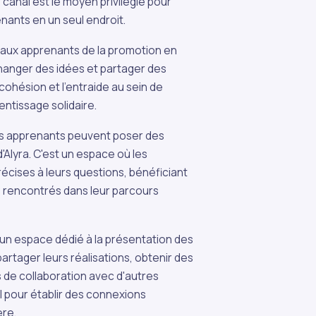
e canal est le moyen privilégié pour
nants en un seul endroit.
 aux apprenants de la promotion en
hanger des idées et partager des
cohésion et l'entraide au sein de
ntissage solidaire.
les apprenants peuvent poser des
'Alyra. C'est un espace où les
cises à leurs questions, bénéficiant
is rencontrés dans leur parcours
t un espace dédié à la présentation des
rtager leurs réalisations, obtenir des
 de collaboration avec d'autres
l pour établir des connexions
ère.