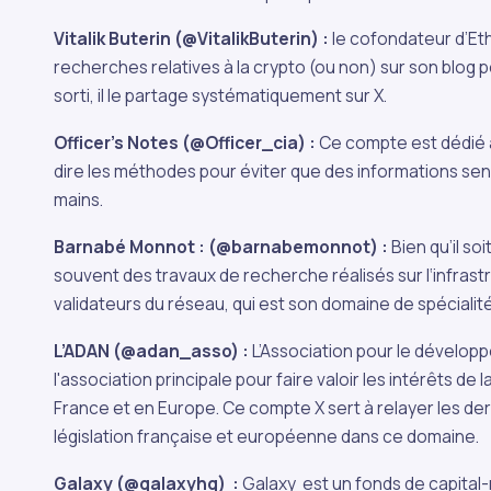
Vitalik Buterin (@VitalikButerin) :
le cofondateur d’E
recherches relatives à la crypto (ou non) sur son blog p
sorti, il le partage systématiquement sur X.
Officer’s Notes (@Officer_cia) :
Ce compte est dédié à 
dire les méthodes pour éviter que des informations se
mains.
Barnabé Monnot : (@barnabemonnot) :
Bien qu’il so
souvent des travaux de recherche réalisés sur l‘infrast
validateurs du réseau, qui est son domaine de spécialité
L’ADAN (@adan_asso) :
L’Association pour le dévelop
l'association principale pour faire valoir les intérêts de l
France et en Europe. Ce compte X sert à relayer les de
législation française et européenne dans ce domaine.
Galaxy (@galaxyhq) :
Galaxy est un fonds de capital-