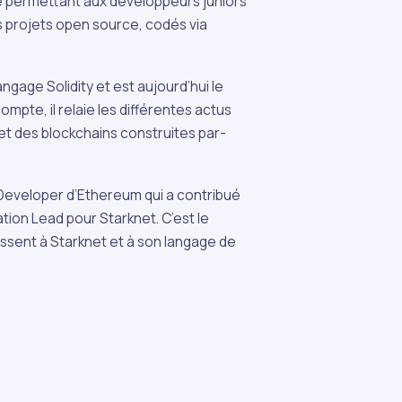
me permettant aux développeurs juniors
 projets open source, codés via
ngage Solidity et est aujourd’hui le
mpte, il relaie les différentes actus
t des blockchains construites par-
Developer d’Ethereum qui a contribué
ration Lead pour Starknet. C’est le
essent à Starknet et à son langage de