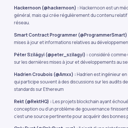
Hackernoon (@hackernoon) :
Hackernoon est un médi
général, mais qui crée régulièrement du contenu relatif à
réseau.
Smart Contract Programmer (@ProgrammerSmart) 
mises à jour et informations relatives au développeme
Péter Szilágyi (@peter_szilagyi) :
considéré comme u
sur les dernières mises à jour et développements au s
Hadrien Croubois (@Amxx) :
Hadrien est ingénieur e
qui participe souvent à des discussions sur les audits 
standards sur Ethereum
Rekt (@RektHQ) :
Les projets blockchain ayant échoué 
conception ou d’un problème de gouvernance finissent 
c’est une source pertinente pour acquérir des bonnes 