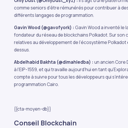
Only Dust (@OnlyDust_xyz) :
Il s’agit d’une platefor
comme seniors d’être rémunérés pour contribuer à des
différents langages de programmation.
Gavin Wood (@gavofyork) :
Gavin Wood a inventé le la
fondateur du réseau de blockchains Polkadot. Sur son co
relatives au développement de l’écosystème Polkadot e
dessus.
Abdelhabid Bakhta (@dimahledba) :
un ancien Core 
à l’EIP-1559, et qui travaille aujourd’hui en tant qu’Explo
compte à suivre pour tous les développeurs qui s’intér
programmation Cairo.
{{cta-moyen-db}}
Conseil Blockchain